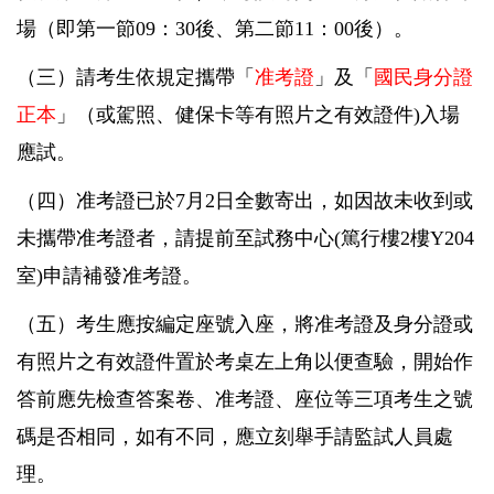
場（即第一節09：30後、第二節11：00後）。
（三）
請考生依規定攜帶「
准考證
」及「
國民身分證
正本
」（或駕照、健保卡等有照片之有效證件)入場
應試。
（四）
准考證已於7月2日全數寄出，如因故未收到或
未攜帶准考證者，請提前至試務中心(篤行樓2樓Y204
室)申請補發准考證。
（五）
考生應按編定座號入座，將准考證及身分證或
有照片之有效證件置於考桌左上角以便查驗，開始作
答前應先檢查答案卷、准考證、座位等三項考生之號
碼是否相同，如有不同，應立刻舉手請監試人員處
理。