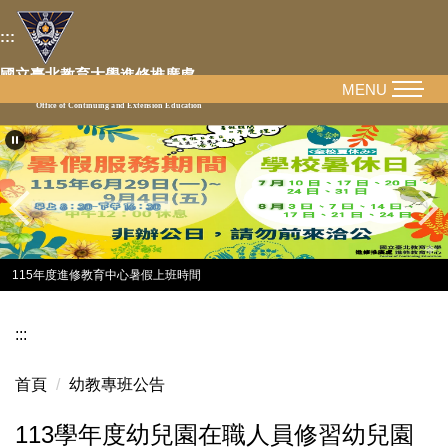
跳
:::
到
主
國立臺北教育大學進修推廣處
要
MENU
National Taipei University of Education
Office of Continuing and Extension Education
內
容
區
115年度進修教育中心暑假上班時間
:::
首頁
幼教專班公告
113學年度幼兒園在職人員修習幼兒園