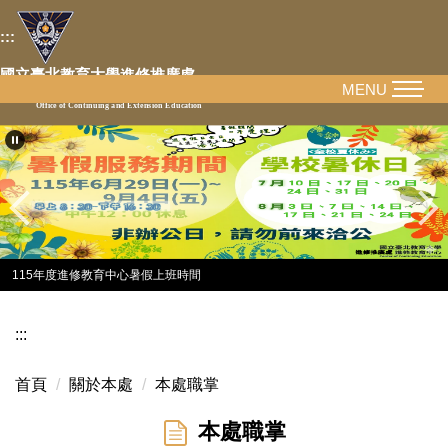
跳
:::
到
主
國立臺北教育大學進修推廣處
要
MENU
National Taipei University of Education
Office of Continuing and Extension Education
內
容
區
115年度進修教育中心暑假上班時間
:::
首頁
關於本處
本處職掌
本處職掌