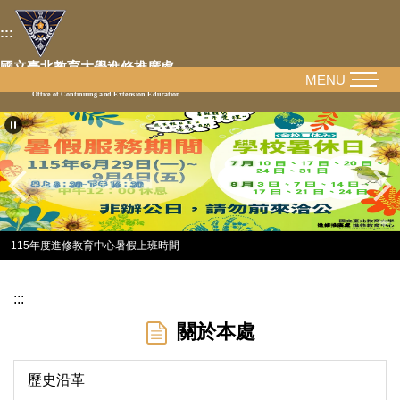
跳
:::
到
主
國立臺北教育大學進修推廣處
要
MENU
National Taipei University of Education
Office of Continuing and Extension Education
內
容
區
115年度進修教育中心暑假上班時間
:::
關於本處
歷史沿革