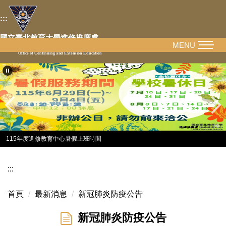
跳
:::
到
主
國立臺北教育大學進修推廣處
要
MENU
National Taipei University of Education
Office of Continuing and Extension Education
內
容
區
115年度進修教育中心暑假上班時間
:::
首頁
最新消息
新冠肺炎防疫公告
新冠肺炎防疫公告