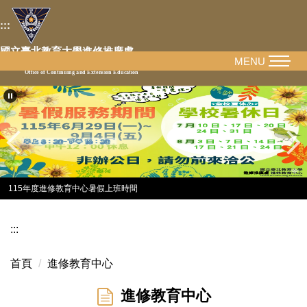
跳
:::
到
主
國立臺北教育大學進修推廣處
要
MENU
National Taipei University of Education
Office of Continuing and Extension Education
內
容
區
115年度進修教育中心暑假上班時間
:::
首頁
進修教育中心
進修教育中心