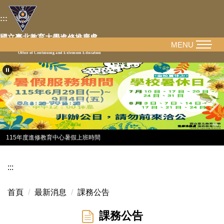
跳
:::
到
主
國立臺北教育大學進修推廣處
要
MENU
National Taipei University of Education
Office of Continuing and Extension Education
內
容
區
115年度進修教育中心暑假上班時間
:::
首頁
最新消息
課務公告
課務公告