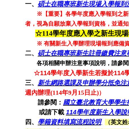
一、
碩士在職專班新生現場入學報到
※【重要】各學年度應入學報到之新
者，視為自願放棄入學報到資格，並通知
☆
114學年度應入學之新生現場報
※ 有關
新生入學辦理現場報到應備
二、
碩士在職專班新生註冊繳費注意
各項相關申辦注意事項說明，請參
☆
114學年度入學新生若擬於11
三、
新生網路選課及申辦學分抵免注
週內辦理(114年9月15日止)
）
請參閱：
國立臺北教育大學學生
或請下載
114學年度新生入學
四、
學籍資料填寫流程說明
（英文姓