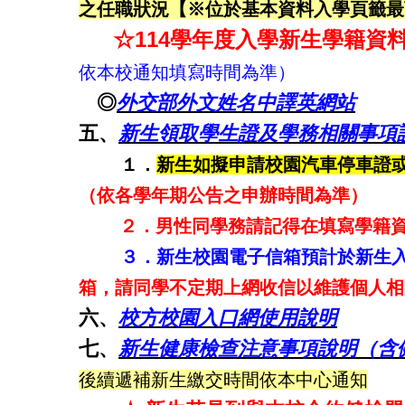
之任職狀況【※位於基本資料入學頁籤最
114學年度入學新生學籍資料
☆
依本校通知填寫時間為準）
◎
外交部外文姓名中譯英網站
五、
新生領取學生證及學務相關事項
１．
新生如擬申請校園汽車停車證
（依各學年期公告之申辦時間為準）
２．男性同學務請記得在填寫學籍
３．新生校園電子信箱預計於新生
箱，請同學不定期上網收信以維護個人相
六、
校方校園入口網使用說明
七、
新生健康檢查注意事項說明（含
後續遞補新生繳交時間依本中心通知