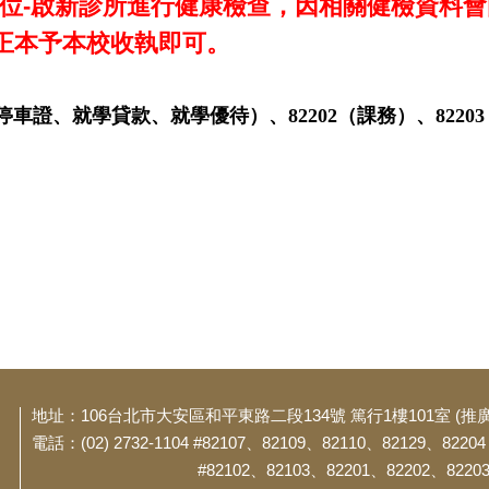
位-啟新診所進行健康檢查，因相關健檢資料
正本予本校收執即可。
1（汽車停車證、就學貸款、就學優待）、82202（課務）、822
地址：106台北市大安區和平東路二段134號 篤行1樓101室 (推
電話：(02) 2732-1104 #82107、82109、82110、82129、82
#82102、82103、82201、82202、82203 