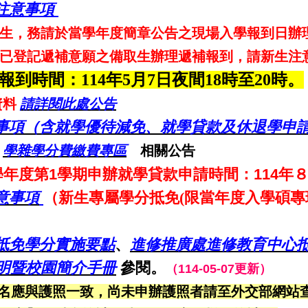
注意事項
生，務請於當學年度簡章公告之現場入學報到日辦
已登記遞補意願之備取生辦理遞補報到，請新生注
到時間：114年5月7日夜間18時至20時。
資料
請詳閱此處公告
事項（含就學優待減免、就學貸款及休退學申
閱
學雜學分費繳費專區
相關公告
4學年度第1學期申辦就學貸款申請時間：114年
意事項
（
新生專屬學分抵免(限當年度入學碩專
抵免學分實施要點
、
進修推廣處進修教育中心
說明暨校園簡介手冊
參閱。
（114-05-07更新）
名應
與護照一致，尚未申辦護照者請至外交部網站