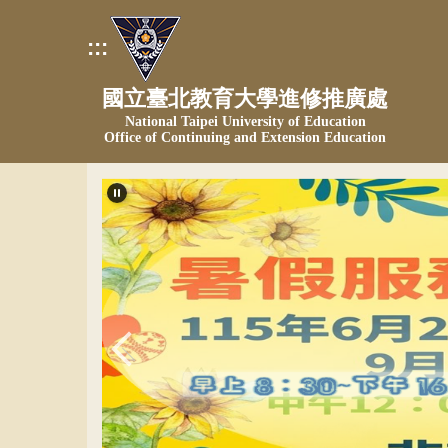
跳
到
:::
主
要
國立臺北教育大學進修推廣處
內
National Taipei University of Education
容
Office of Continuing and Extension Education
區