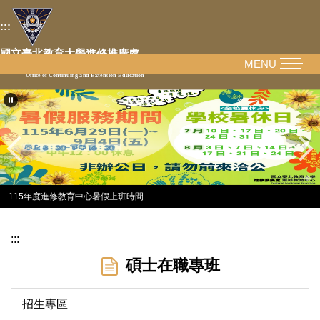
跳
:::
到
主
國立臺北教育大學進修推廣處
要
MENU
National Taipei University of Education
Office of Continuing and Extension Education
內
容
區
115年度進修教育中心暑假上班時間
:::
碩士在職專班
招生專區