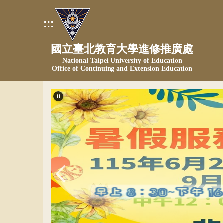
跳
到
:::
主
要
國立臺北教育大學進修推廣處
內
National Taipei University of Education
容
Office of Continuing and Extension Education
區