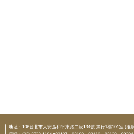
地址：106台北市大安區和平東路二段134號 篤行1樓101室 (推